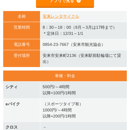
アプリで見る
名称
安来レンタサイクル
営業時間
8：30～18：00（9月～3月は17時まで）
＊定休日：12/31～1/1
電話番号
0854-23-7667（安来市観光協会）
受付場所
安来市安来町2136（安来駅前駐輪場にて貸
出）
車種・料金
シティ
500円/～4時間
以降+100円/1時間
eバイク
（スポーツタイプ有）
1000円/～4時間
以降+200円/1時間
クロス
－