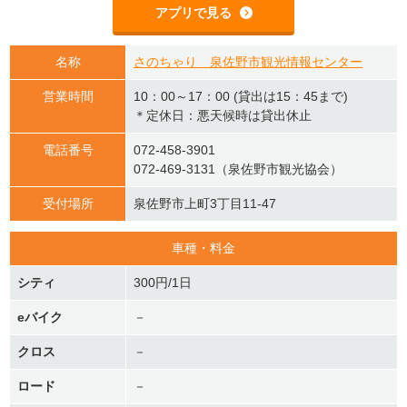
アプリで見る
名称
さのちゃり 泉佐野市観光情報センター
営業時間
10：00～17：00 (貸出は15：45まで)
＊定休日：悪天候時は貸出休止
電話番号
072-458-3901
072-469-3131（泉佐野市観光協会）
受付場所
泉佐野市上町3丁目11-47
車種・料金
シティ
300円/1日
eバイク
－
クロス
－
ロード
－