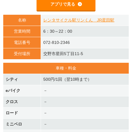
アプリで見る
名称
レンタサイクル駅リンくん JR星田駅
営業時間
6：30～22：00
電話番号
072-810-2346
受付場所
交野市星田5丁目11-5
車種・料金
シティ
500円/1回（翌10時まで）
eバイク
－
クロス
－
ロード
－
ミニベロ
－