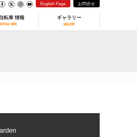
English Page
お問合せ
自転車 情報
ギャラリー
自転車 情報
ギャラリー
サイクリングコースがある公園
写真ギャラリー
交通公園
動画ギャラリー
自転車でも乗れるフェリー
サイクルターミナル
クル
サイクルステーション
サイクルステーションがある空港
自転車店
Garden