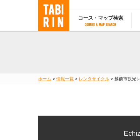
コース・マップ検索
コース・マップ検索
コース検索
マップ検索
都道府
コース条件から検索
都道府県から検索
都道府
都道府県から検索
マップランキング
ホーム
>
情報一覧
>
レンタサイクル
>
越前市観光
地図から検索
スポットから検索
コースランキング
コースで人気のスポットランキング
Echiz