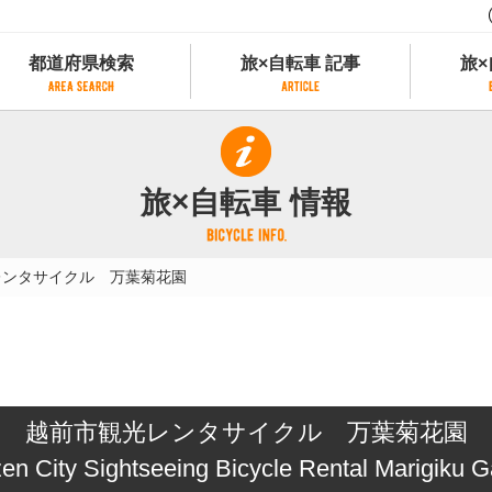
都道府県検索
旅×自転車 記事
旅×
都道府県検索
旅×自転車 記事
旅×
県別サイクリング情報
記事一覧
サイクリストにやさしい宿
旅×自転車 情報
県アクセスランキング
カテゴリから探す
サイクルトレイン
フリーワードから探す
レンタサイクル
レンタサイクル 万葉菊花園
タグから探す
予約ができるレンタサイクル
スポーツタイプのe-bikeがあるレンタサイ
スポーツタイプがあるレンタサイクル
マウンテンバイクがあるレンタサイクル
子供用自転車があるレンタサイクル
越前市観光レンタサイクル 万葉菊花園
タンデム自転車があるレンタサイクル
鉄道駅に近いレンタサイクル
en City Sightseeing Bicycle Rental Marigiku 
レンタサイクルがある道の駅