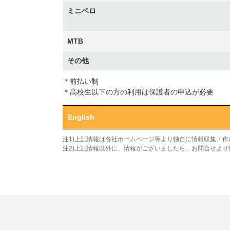
ミニベロ
MTB
その他
＊前払い制
＊高校生以下の方の利用は保護者の申込が必要
English
注1)上記情報は各社ホームページ等より独自に情報収集・
注2)上記情報以外に、情報がございましたら、お問合せよ