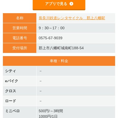
アプリで見る
名称
長良川鉄道レンタサイクル 郡上八幡駅
営業時間
9：30～17：00
電話番号
0575-67-9039
受付場所
郡上市八幡町城南町188-54
車種・料金
シティ
－
eバイク
－
クロス
－
ロード
－
ミニベロ
500円/～3時間
1000円/1日