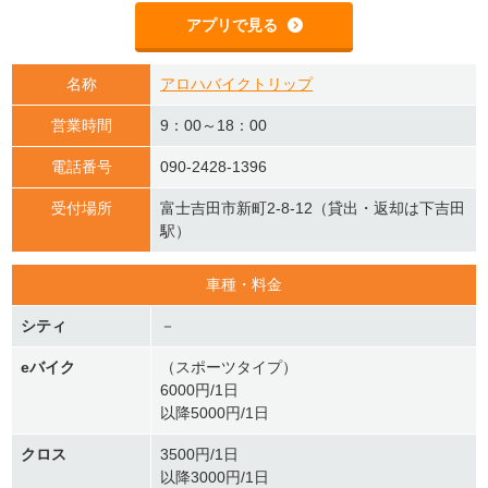
アプリで見る
名称
アロハバイクトリップ
営業時間
9：00～18：00
電話番号
090-2428-1396
受付場所
富士吉田市新町2-8-12（貸出・返却は下吉田
駅）
車種・料金
シティ
－
eバイク
（スポーツタイプ）
6000円/1日
以降5000円/1日
クロス
3500円/1日
以降3000円/1日