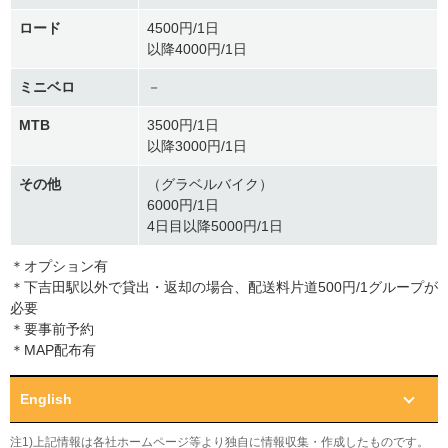
ロード
4500円/1日
以降4000円/1日
ミニベロ
－
MTB
3500円/1日
以降3000円/1日
その他
（グラベルバイク）
6000円/1日
4日目以降5000円/1日
＊オプション有
＊下吉田駅以外で貸出・返却の場合、配送料片道500円/1グループが
必要
＊要事前予約
＊MAP配布有
English
注1)上記情報は各社ホームページ等より独自に情報収集・作成したものです。