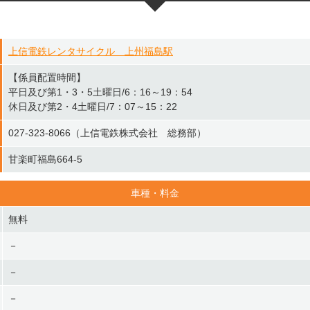
上信電鉄レンタサイクル 上州福島駅
【係員配置時間】
平日及び第1・3・5土曜日/6：16～19：54
休日及び第2・4土曜日/7：07～15：22
027-323-8066（上信電鉄株式会社 総務部）
甘楽町福島664-5
車種・料金
無料
－
－
－