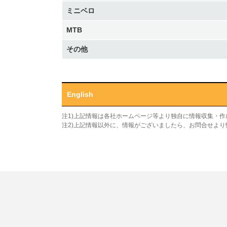
ミニベロ
MTB
その他
English
注1)上記情報は各社ホームページ等より独自に情報収集・
注2)上記情報以外に、情報がございましたら、お問合せよ