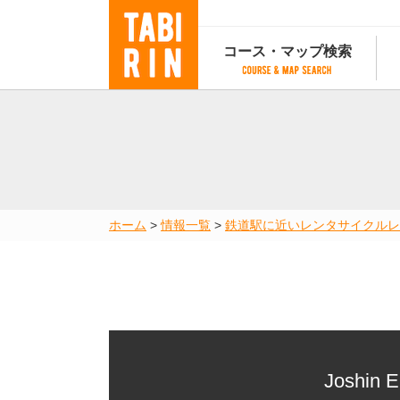
コース・マップ検索
コース・マップ検索
コース検索
マップ検索
都道府
コース条件から検索
都道府県から検索
都道府
都道府県から検索
マップランキング
ホーム
>
情報一覧
>
鉄道駅に近いレンタサイクル
レ
地図から検索
スポットから検索
コースランキング
コースで人気のスポットランキング
Joshin E