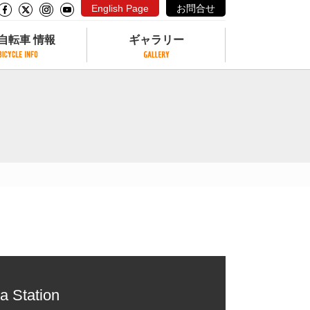
English Page
お問合せ
自転車 情報
ギャラリー
自転車 情報
ギャラリー
サイクリングコースがある公園
写真ギャラリー
交通公園
動画ギャラリー
自転車でも乗れるフェリー
サイクルターミナル
クル
サイクルステーション
サイクルステーションがある空港
自転車店
a Station