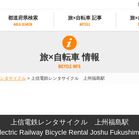
都道府県検索
旅×自転車 記事
旅×
都道府県検索
旅×自転車 記事
旅×
県別サイクリング情報
記事一覧
サイクリストにやさしい宿
旅×自転車 情報
県アクセスランキング
カテゴリから探す
サイクルトレイン
フリーワードから探す
レンタサイクル
ンタサイクル
>
上信電鉄レンタサイクル 上州福島駅
タグから探す
予約ができるレンタサイクル
スポーツタイプのe-bikeがあるレンタサイ
スポーツタイプがあるレンタサイクル
マウンテンバイクがあるレンタサイクル
子供用自転車があるレンタサイクル
上信電鉄レンタサイクル 上州福島駅
タンデム自転車があるレンタサイクル
鉄道駅に近いレンタサイクル
lectric Railway Bicycle Rental Joshu Fukushim
レンタサイクルがある道の駅