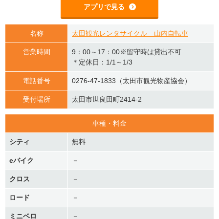
アプリで見る
名称
太田観光レンタサイクル 山内自転車
営業時間
9：00～17：00※留守時は貸出不可
＊定休日：1/1～1/3
電話番号
0276-47-1833（太田市観光物産協会）
受付場所
太田市世良田町2414-2
車種・料金
シティ
無料
eバイク
－
クロス
－
ロード
－
ミニベロ
－