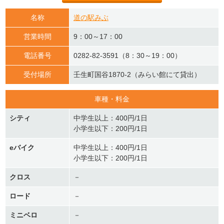
名称
道の駅みぶ
営業時間
9：00～17：00
電話番号
0282-82-3591（8：30～19：00）
受付場所
壬生町国谷1870-2（みらい館にて貸出）
車種・料金
シティ
中学生以上：400円/1日
小学生以下：200円/1日
eバイク
中学生以上：400円/1日
小学生以下：200円/1日
クロス
－
ロード
－
ミニベロ
－