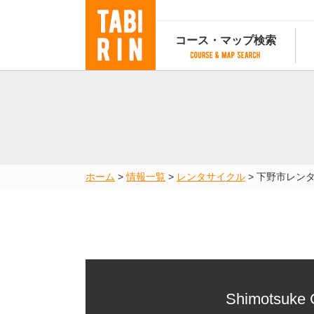
コース・マップ検索
コース・マップ検索
コース検索
マップ検索
都道府
コース条件から検索
都道府県から検索
都道府
都道府県から検索
マップランキング
ホーム
>
情報一覧
>
レンタサイクル
>
下野市レン
地図から検索
スポットから検索
コースランキング
コースで人気のスポットランキング
Shimotsuke C