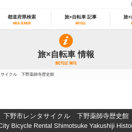
都道府県検索
旅×自転車 記事
旅×
都道府県検索
旅×自転車 記事
旅×
県別サイクリング情報
記事一覧
サイクリストにやさしい宿
旅×自転車 情報
県アクセスランキング
カテゴリから探す
サイクルトレイン
フリーワードから探す
レンタサイクル
タサイクル 下野薬師寺歴史館
タグから探す
予約ができるレンタサイクル
スポーツタイプのe-bikeがあるレンタサイ
スポーツタイプがあるレンタサイクル
マウンテンバイクがあるレンタサイクル
子供用自転車があるレンタサイクル
下野市レンタサイクル 下野薬師寺歴史館
タンデム自転車があるレンタサイクル
鉄道駅に近いレンタサイクル
ity Bicycle Rental Shimotsuke Yakushiji Hist
レンタサイクルがある道の駅