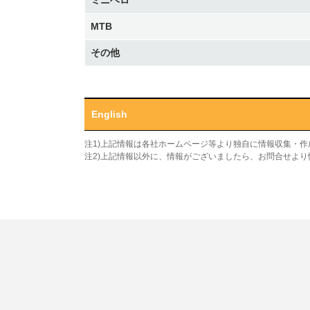
ミニベロ
MTB
その他
English
注1)上記情報は各社ホームページ等より独自に情報収集・
注2)上記情報以外に、情報がございましたら、お問合せよ