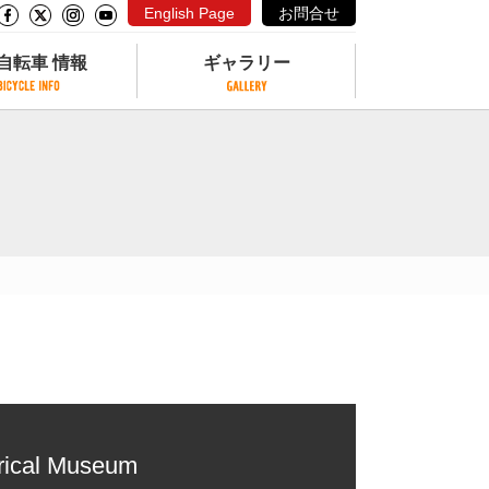
English Page
お問合せ
自転車 情報
ギャラリー
自転車 情報
ギャラリー
サイクリングコースがある公園
写真ギャラリー
交通公園
動画ギャラリー
自転車でも乗れるフェリー
サイクルターミナル
クル
サイクルステーション
サイクルステーションがある空港
自転車店
orical Museum