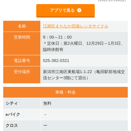
（2022.05.31時点）
アプリで見る
名称
江南区まちなか回遊レンタサイクル
営業時間
9：00～21：00
＊定休日：第2火曜日、12月29日～1月3日、
臨時休館有
電話番号
025-382-0321
受付場所
新潟市江南区東船場1-1-22（亀田駅前地域交
流センター3階にて貸出）
車種・料金
シティ
無料
eバイク
－
クロス
ー