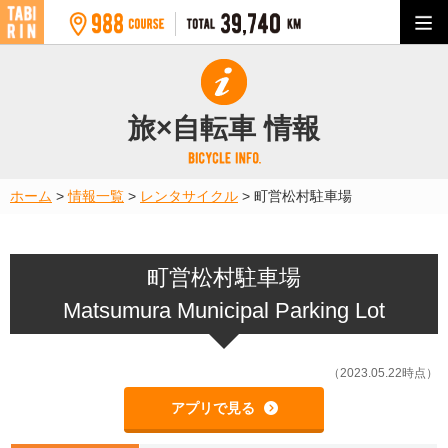
旅×自転車 情報
ホーム
>
情報一覧
>
レンタサイクル
>
町営松村駐車場
町営松村駐車場
Matsumura Municipal Parking Lot
（2023.05.22時点）
アプリで見る