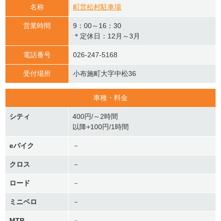
名称
町営松村駐車場
営業時間
9：00～16：30
＊定休日：12月～3月
電話番号
026-247-5168
受付場所
小布施町大字中松36
車種・料金
シティ
400円/～2時間
以降+100円/1時間
eバイク
－
クロス
－
ロード
－
ミニベロ
－
MTB
－