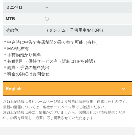
ミニベロ
－
MTB
〇
その他
（タンデム・子供用車/MTB有）
＊申込時に申告で各店舗間の乗り捨て可能（有料）
＊MAP配布有
＊手荷物預かり無料
＊各種割引・優待サービス有（詳細はHPを確認）
＊雨具・手袋の無料貸出
＊料金の詳細は要問合せ
English
注1)上記情報は各社ホームページ等より独自に情報収集・作成したものです。
最新の情報については、各社ホームページ等でご確認ください。
注2)上記情報以外に、情報がございましたら、お問合せより情報提供くださ
い。内容を確認し、必要に応じ掲載させていただきます。