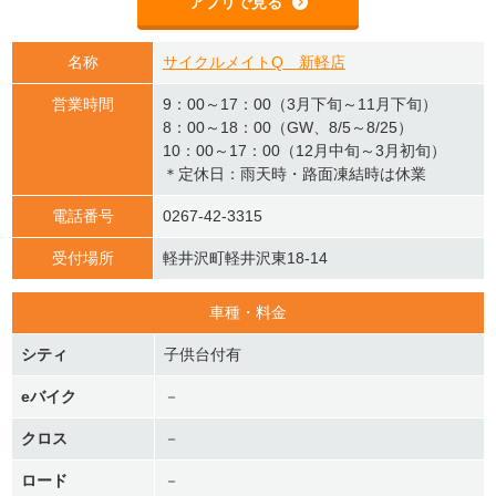
アプリで見る
名称
サイクルメイトQ 新軽店
営業時間
9：00～17：00（3月下旬～11月下旬）
8：00～18：00（GW、8/5～8/25）
10：00～17：00（12月中旬～3月初旬）
＊定休日：雨天時・路面凍結時は休業
電話番号
0267-42-3315
受付場所
軽井沢町軽井沢東18-14
車種・料金
シティ
子供台付有
eバイク
－
クロス
－
ロード
－