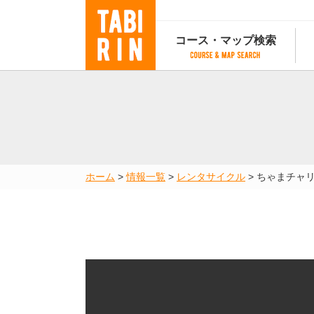
コース・マップ検索
コース・マップ検索
コース検索
マップ検索
都道府
コース条件から検索
都道府県から検索
都道府
都道府県から検索
マップランキング
ホーム
>
情報一覧
>
レンタサイクル
>
ちゃまチャ
地図から検索
スポットから検索
コースランキング
コースで人気のスポットランキング