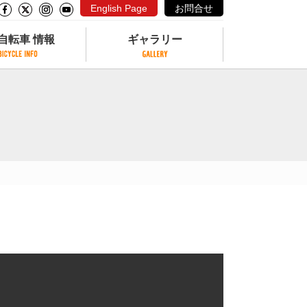
English Page
お問合せ
自転車 情報
ギャラリー
自転車 情報
ギャラリー
サイクリングコースがある公園
写真ギャラリー
交通公園
動画ギャラリー
自転車でも乗れるフェリー
サイクルターミナル
クル
サイクルステーション
サイクルステーションがある空港
自転車店