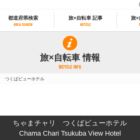
都道府県検索
旅×自転車 記事
旅×
都道府県検索
旅×自転車 記事
旅×
県別サイクリング情報
記事一覧
サイクリストにやさしい宿
旅×自転車 情報
県アクセスランキング
カテゴリから探す
サイクルトレイン
フリーワードから探す
レンタサイクル
リ つくばビューホテル
タグから探す
予約ができるレンタサイクル
スポーツタイプのe-bikeがあるレンタサイ
スポーツタイプがあるレンタサイクル
マウンテンバイクがあるレンタサイクル
子供用自転車があるレンタサイクル
ちゃまチャリ つくばビューホテル
タンデム自転車があるレンタサイクル
鉄道駅に近いレンタサイクル
Chama Chari Tsukuba View Hotel
レンタサイクルがある道の駅