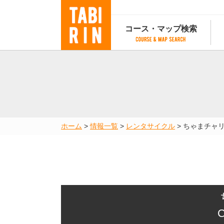
コース・マップ検索
コース・マップ検索
コース検索
マップ検索
都道府
コース条件から検索
都道府県から検索
都道府
都道府県から検索
マップランキング
ホーム
>
情報一覧
>
レンタサイクル
>
ちゃまチャ
地図から検索
スポットから検索
コースランキング
コースで人気のスポットランキング
C