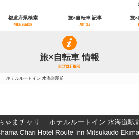
都道府県検索
旅×自転車 記事
旅×
都道府県検索
旅×自転車 記事
旅×
県別サイクリング情報
記事一覧
サイクリストにやさしい宿
旅×自転車 情報
県アクセスランキング
カテゴリから探す
サイクルトレイン
フリーワードから探す
レンタサイクル
リ ホテルルートイン 水海道駅前
タグから探す
予約ができるレンタサイクル
スポーツタイプのe-bikeがあるレンタサイ
スポーツタイプがあるレンタサイクル
マウンテンバイクがあるレンタサイクル
子供用自転車があるレンタサイクル
ちゃまチャリ ホテルルートイン 水海道駅
タンデム自転車があるレンタサイクル
鉄道駅に近いレンタサイクル
hama Chari Hotel Route Inn Mitsukaido Ekim
レンタサイクルがある道の駅