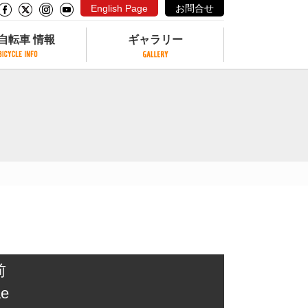
English Page
お問合せ
自転車 情報
ギャラリー
自転車 情報
ギャラリー
サイクリングコースがある公園
写真ギャラリー
交通公園
動画ギャラリー
自転車でも乗れるフェリー
サイクルターミナル
クル
サイクルステーション
サイクルステーションがある空港
自転車店
前
ae