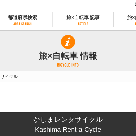
都道府県検索
旅×自転車 記事
旅×
都道府県検索
旅×自転車 記事
旅×
県別サイクリング情報
記事一覧
サイクリストにやさしい宿
旅×自転車 情報
県アクセスランキング
カテゴリから探す
サイクルトレイン
フリーワードから探す
レンタサイクル
タサイクル
タグから探す
予約ができるレンタサイクル
スポーツタイプのe-bikeがあるレンタサイ
スポーツタイプがあるレンタサイクル
マウンテンバイクがあるレンタサイクル
子供用自転車があるレンタサイクル
かしまレンタサイクル
タンデム自転車があるレンタサイクル
鉄道駅に近いレンタサイクル
Kashima Rent-a-Cycle
レンタサイクルがある道の駅