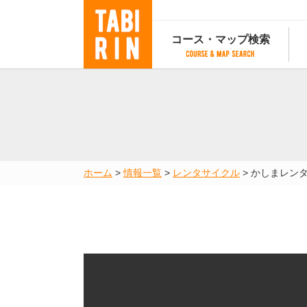
コース・マップ検索
コース・マップ検索
コース検索
マップ検索
都道府
コース条件から検索
都道府県から検索
都道府
都道府県から検索
マップランキング
ホーム
>
情報一覧
>
レンタサイクル
>
かしまレン
地図から検索
スポットから検索
コースランキング
コースで人気のスポットランキング