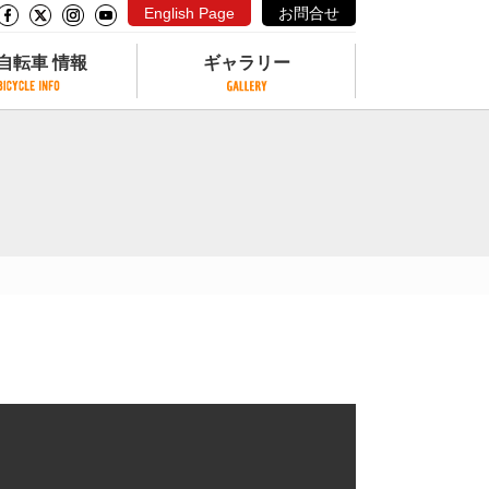
English Page
お問合せ
自転車 情報
ギャラリー
自転車 情報
ギャラリー
サイクリングコースがある公園
写真ギャラリー
交通公園
動画ギャラリー
自転車でも乗れるフェリー
サイクルターミナル
クル
サイクルステーション
サイクルステーションがある空港
自転車店