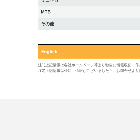
ミニベロ
MTB
その他
English
注1)上記情報は各社ホームページ等より独自に情報収集・
注2)上記情報以外に、情報がございましたら、お問合せよ