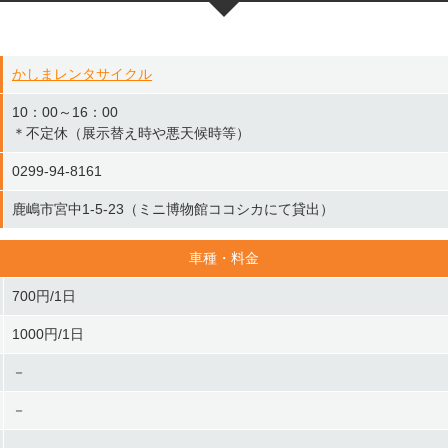
かしまレンタサイクル
10：00～16：00
＊不定休（展示替え時や悪天候時等）
0299-94-8161
鹿嶋市宮中1-5-23（ミニ博物館ココシカにて貸出）
車種・料金
700円/1日
1000円/1日
－
－