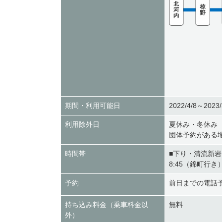
期間・利用可能日
2022/4/8～20
利用除外日
夏休み・冬休み
団体予約がある
時間帯
■下り・清流新
8:45（錦町行き
予約
前日までの電話
持ち込み料金（乗車料金以
無料
外）