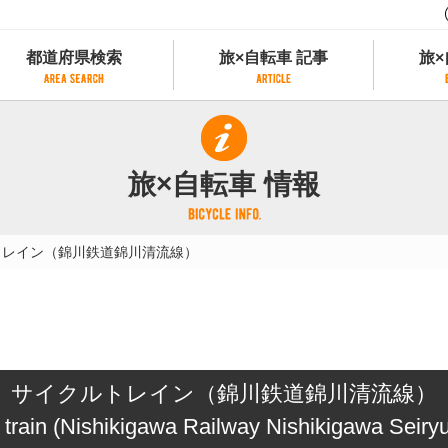
都道府県検索
旅×自転車 記事
旅×
都道府県検索
旅×自転車 記事
旅×
県別サイクリング情報
記事一覧
サイクリストにやさしい宿
旅×自転車 情報
県アクセスランキング
カテゴリから探す
サイクルトレイン
フリーワードから探す
レンタサイクル
トレイン（錦川鉄道錦川清流線）
タグから探す
予約ができるレンタサイクル
スポーツタイプのe-bikeがあるレンタサイ
スポーツタイプがあるレンタサイクル
マウンテンバイクがあるレンタサイクル
子供用自転車があるレンタサイクル
サイクルトレイン（錦川鉄道錦川清流線）
タンデム自転車があるレンタサイクル
鉄道駅に近いレンタサイクル
 train (Nishikigawa Railway Nishikigawa Seiryu
レンタサイクルがある道の駅