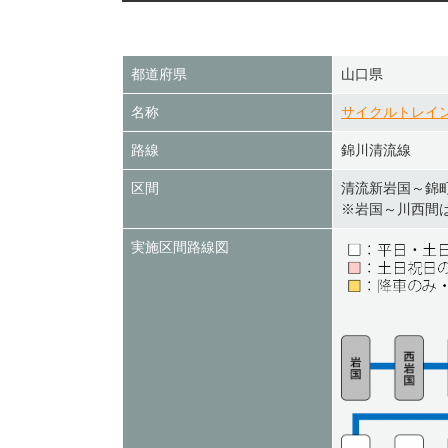
都道府県
山口県
名称
サイクルトレイ
路線
錦川清流線
区間
清流新岩国～錦
※岩国～川西間
実施区間路線図