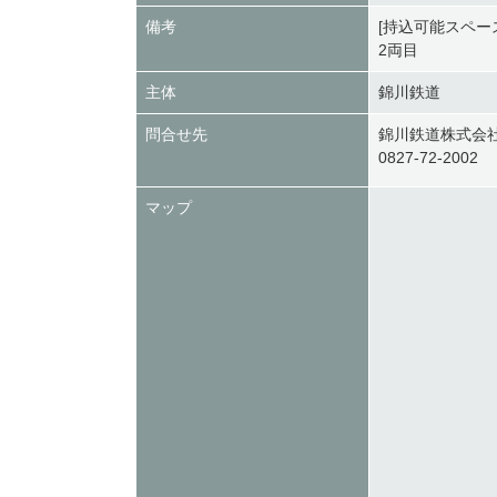
備考
[持込可能スペー
2両目
主体
錦川鉄道
問合せ先
錦川鉄道株式会
0827-72-2002
マップ