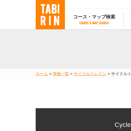
コース・マップ検索
コース・マップ検索
コース検索
マップ検索
都道府
コース条件から検索
都道府県から検索
都道府
都道府県から検索
マップランキング
ホーム
>
情報一覧
>
サイクルトレイン
>
サイクル
地図から検索
スポットから検索
コースランキング
コースで人気のスポットランキング
Cycle