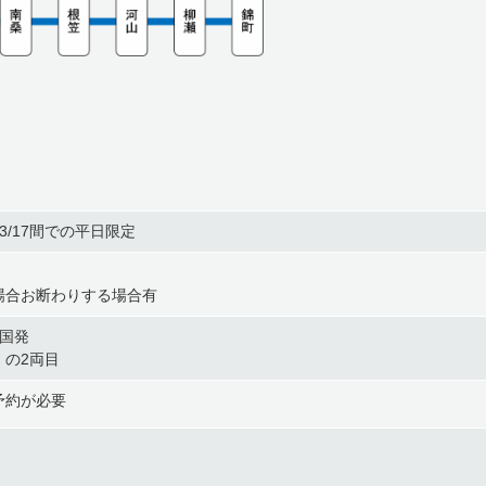
23/3/17間での平日限定
場合お断わりする場合有
岩国発
）の2両目
予約が必要