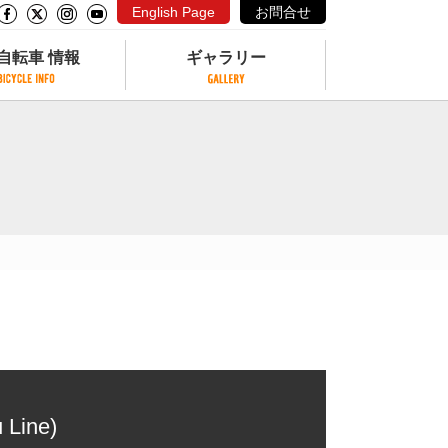
English Page
お問合せ
自転車 情報
ギャラリー
自転車 情報
ギャラリー
サイクリングコースがある公園
写真ギャラリー
交通公園
動画ギャラリー
自転車でも乗れるフェリー
サイクルターミナル
クル
サイクルステーション
サイクルステーションがある空港
自転車店
 Line)