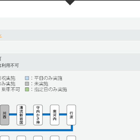
ン
町
は利用不可