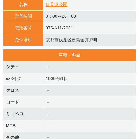
名称
伏見港公園
営業時間
9：00～20：00
電話番号
075-611-7081
受付場所
京都市伏見区葭島金井戸町
車種・料金
シティ
－
eバイク
1000円/1日
クロス
－
ロード
－
ミニベロ
－
MTB
－
その他
－