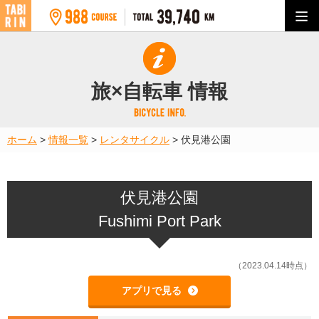
旅×自転車 情報
ホーム
>
情報一覧
>
レンタサイクル
>
伏見港公園
伏見港公園
Fushimi Port Park
（2023.04.14時点）
アプリで見る