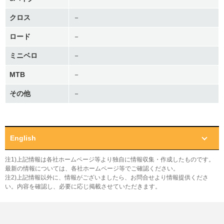
クロス
－
ロード
－
ミニベロ
－
MTB
－
その他
－
English
注1)上記情報は各社ホームページ等より独自に情報収集・作成したものです。
最新の情報については、各社ホームページ等でご確認ください。
注2)上記情報以外に、情報がございましたら、お問合せより情報提供くださ
い。内容を確認し、必要に応じ掲載させていただきます。