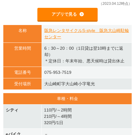
（2023.04.12時点）
アプリで見る
名称
阪急レンタサイクルS-style 阪急大山崎駐輪
センター
営業時間
6：30～20：00（1日貸は翌10時までに返
却）
＊定休日：年末年始、悪天候時は貸出休止
電話番号
075-953-7519
受付場所
大山崎町字大山崎小字竜光
車種・料金
シティ
110円/～2時間
210円/～4時間
320円/1日
eバイク
－