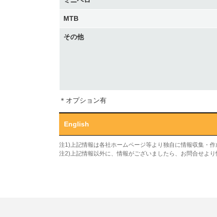
ミニベロ
MTB
その他
＊オプション有
English
注1)上記情報は各社ホームページ等より独自に情報収集・
注2)上記情報以外に、情報がございましたら、お問合せよ