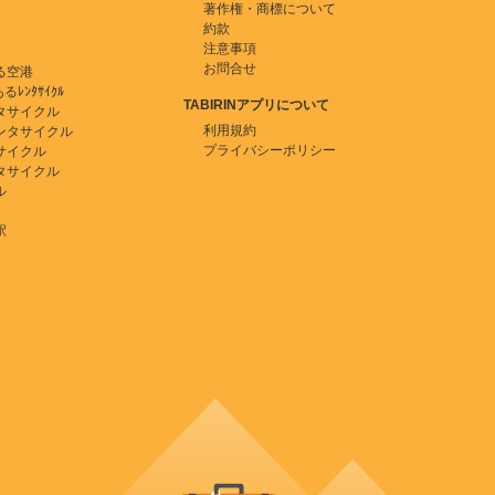
著作権・商標について
約款
注意事項
お問合せ
る空港
ﾚﾝﾀｻｲｸﾙ
TABIRINアプリについて
タサイクル
利用規約
ンタサイクル
プライバシーポリシー
サイクル
タサイクル
ル
駅