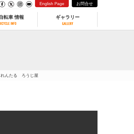
English Page
お問合せ
自転車 情報
ギャラリー
自転車 情報
ギャラリー
サイクリングコースがある公園
写真ギャラリー
交通公園
動画ギャラリー
自転車でも乗れるフェリー
車れんたる ろうじ屋
サイクルターミナル
クル
サイクルステーション
サイクルステーションがある空港
自転車店