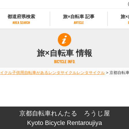
都道府県検索
旅×自転車 記事
旅×
都道府県検索
旅×自転車 記事
旅×
県別サイクリング情報
記事一覧
サイクリストにやさしい宿
旅×自転車 情報
県アクセスランキング
カテゴリから探す
サイクルトレイン
フリーワードから探す
レンタサイクル
イクル
子供用自転車があるレンタサイクル
レンタサイクル
>
京都自転
タグから探す
予約ができるレンタサイクル
スポーツタイプのe-bikeがあるレンタサイ
スポーツタイプがあるレンタサイクル
マウンテンバイクがあるレンタサイクル
子供用自転車があるレンタサイクル
京都自転車れんたる ろうじ屋
タンデム自転車があるレンタサイクル
鉄道駅に近いレンタサイクル
Kyoto Bicycle Rentaroujiya
レンタサイクルがある道の駅