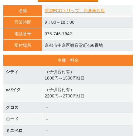
名称
京都ECOトリップ 四条烏丸店
営業時間
9：00～18：00
電話番号
075-746-7942
受付場所
京都市中京区観音堂町466番地
車種・料金
シティ
（子供台付有）
1000円～1500円/1日
eバイク
（子供台付有）
2200円～2700円/1日
クロス
－
ロード
－
ミニベロ
－