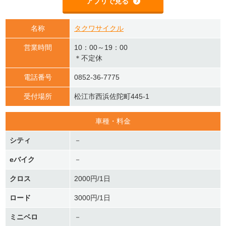
アプリで見る
名称
タクワサイクル
営業時間
10：00～19：00
＊不定休
電話番号
0852-36-7775
受付場所
松江市西浜佐陀町445-1
車種・料金
シティ
－
eバイク
－
クロス
2000円/1日
ロード
3000円/1日
ミニベロ
－