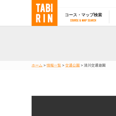
コース・マップ検索
コース・マップ検索
コース検索
マップ検索
都道府
コース条件から検索
都道府県から検索
都道府
都道府県から検索
マップランキング
ホーム
>
情報一覧
>
交通公園
>
清川交通遊園
地図から検索
スポットから検索
コースランキング
コースで人気のスポットランキング