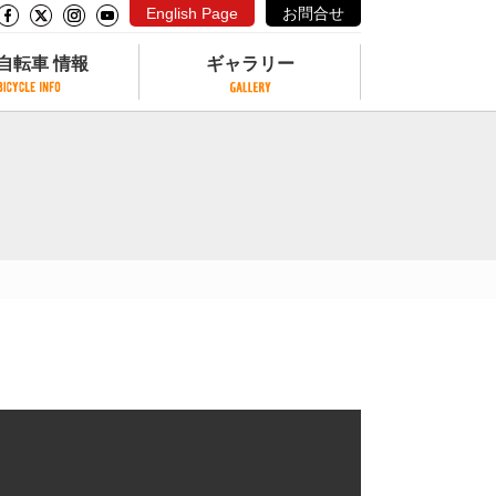
English Page
お問合せ
自転車 情報
ギャラリー
自転車 情報
ギャラリー
サイクリングコースがある公園
写真ギャラリー
交通公園
動画ギャラリー
自転車でも乗れるフェリー
サイクルターミナル
クル
サイクルステーション
サイクルステーションがある空港
自転車店