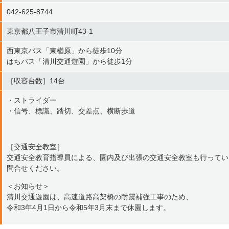
042-625-8744
東京都八王子市清川町43-1
西東京バス「東楢原」から徒歩10分
はちバス「清川交通遊園」から徒歩1分
［収容台数］14台
・ストライダー
・信号、標識、踏切、交差点、横断歩道
［交通安全教室］
交通安全教育指導員による、園内及び出張の交通安全教室も行ってい
問合せください。
＜お知らせ＞
清川交通遊園は、高速道路高架橋の耐震補強工事のため、
令和3年4月1日から令和5年3月末まで休園します。