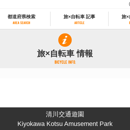
都道府県検索
旅×自転車 記事
旅×
都道府県検索
旅×自転車 記事
旅×
県別サイクリング情報
記事一覧
サイクリストにやさしい宿
旅×自転車 情報
県アクセスランキング
カテゴリから探す
サイクルトレイン
フリーワードから探す
レンタサイクル
タグから探す
予約ができるレンタサイクル
スポーツタイプのe-bikeがあるレンタサイ
スポーツタイプがあるレンタサイクル
マウンテンバイクがあるレンタサイクル
子供用自転車があるレンタサイクル
清川交通遊園
タンデム自転車があるレンタサイクル
鉄道駅に近いレンタサイクル
Kiyokawa Kotsu Amusement Park
レンタサイクルがある道の駅