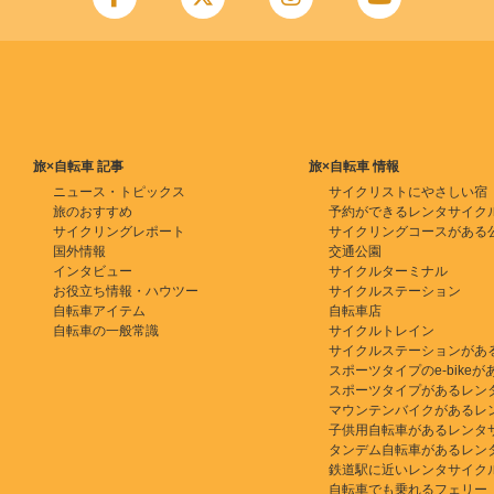
旅×自転車 記事
旅×自転車 情報
ニュース・トピックス
サイクリストにやさしい宿
旅のおすすめ
予約ができるレンタサイク
サイクリングレポート
サイクリングコースがある
国外情報
交通公園
インタビュー
サイクルターミナル
お役立ち情報・ハウツー
サイクルステーション
自転車アイテム
自転車店
自転車の一般常識
サイクルトレイン
サイクルステーションがあ
スポーツタイプのe-bikeがある
スポーツタイプがあるレン
マウンテンバイクがあるレ
子供用自転車があるレンタ
タンデム自転車があるレン
鉄道駅に近いレンタサイク
自転車でも乗れるフェリー