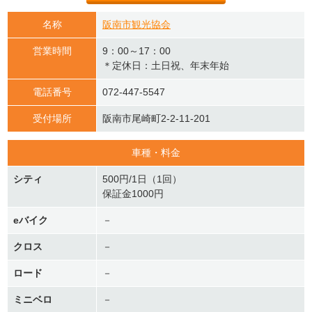
名称
阪南市観光協会
営業時間
9：00～17：00
＊定休日：土日祝、年末年始
電話番号
072-447-5547
受付場所
阪南市尾崎町2-2-11-201
車種・料金
シティ
500円/1日（1回）
保証金1000円
eバイク
－
クロス
－
ロード
－
ミニベロ
－