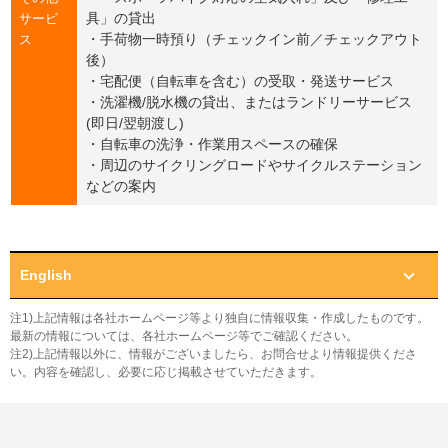
具」の貸出
サービ
・手荷物一時預り（チェックイン前／チェックアウト
ス
後）
・宅配便（自転車を含む）の受取・発送サービス
・洗濯機/脱水機の貸出、またはランドリーサービス
(即日/翌朝渡し)
・自転車の洗浄・作業用スペースの確保
・周辺のサイクリングロードやサイクルステーション
などの案内
English
注1)上記情報は各社ホームページ等より独自に情報収集・作成したものです。
最新の情報については、各社ホームページ等でご確認ください。
注2)上記情報以外に、情報がございましたら、お問合せより情報提供くださ
い。内容を確認し、必要に応じ掲載させていただきます。