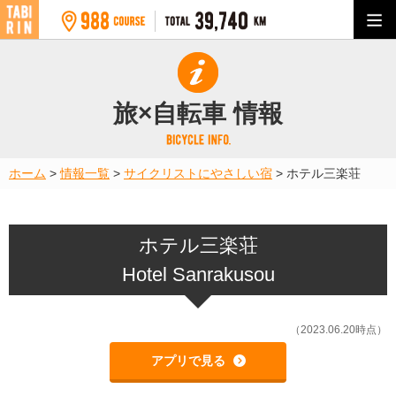
旅×自転車 情報
ホーム
>
情報一覧
>
サイクリストにやさしい宿
>
ホテル三楽荘
ホテル三楽荘
Hotel Sanrakusou
（2023.06.20時点）
アプリで見る