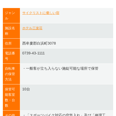
ジャン
サイクリストに優しい宿
ル
施設名
ホテル三楽荘
称
西牟婁郡白浜町3078
住所
0739-43-1111
電話番
号
・一般客が立ち入らない施錠可能な場所で保管
自転車
の保管
方法
10台
保管可
能客室
数・台
数
・「スポーツバイク対応の空気入れ」及び「修理工
その他