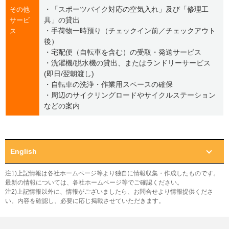
・「スポーツバイク対応の空気入れ」及び「修理工
その他
具」の貸出
サービ
・手荷物一時預り（チェックイン前／チェックアウト
ス
後）
・宅配便（自転車を含む）の受取・発送サービス
・洗濯機/脱水機の貸出、またはランドリーサービス
(即日/翌朝渡し)
・自転車の洗浄・作業用スペースの確保
・周辺のサイクリングロードやサイクルステーション
などの案内
English
注1)上記情報は各社ホームページ等より独自に情報収集・作成したものです。
最新の情報については、各社ホームページ等でご確認ください。
注2)上記情報以外に、情報がございましたら、お問合せより情報提供くださ
い。内容を確認し、必要に応じ掲載させていただきます。