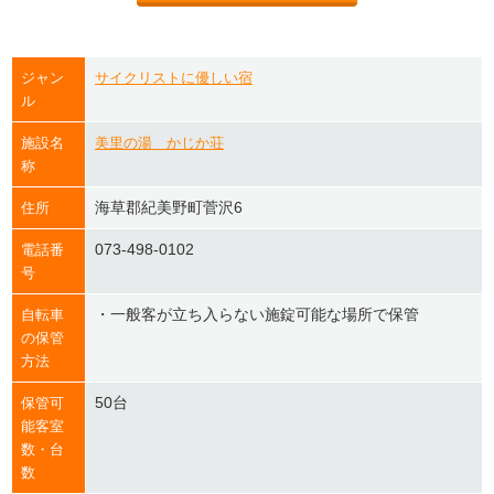
ジャン
サイクリストに優しい宿
ル
施設名
美里の湯 かじか荘
称
海草郡紀美野町菅沢6
住所
073-498-0102
電話番
号
・一般客が立ち入らない施錠可能な場所で保管
自転車
の保管
方法
50台
保管可
能客室
数・台
数