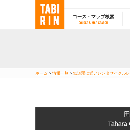
コース・マップ検索
コース・マップ検索
コース検索
マップ検索
都道府
コース条件から検索
都道府県から検索
都道府
都道府県から検索
マップランキング
ホーム
>
情報一覧
>
鉄道駅に近いレンタサイクル
レ
地図から検索
スポットから検索
コースランキング
コースで人気のスポットランキング
Tahara 