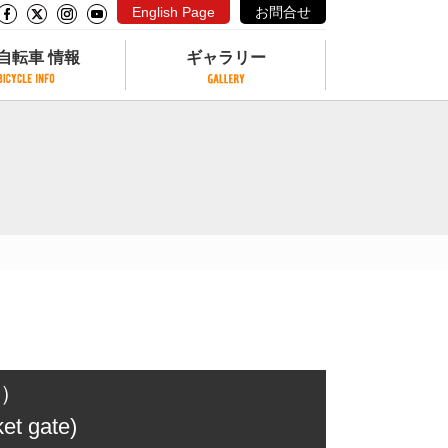
English Page
お問合せ
自転車 情報
ギャラリー
自転車 情報
ギャラリー
サイクリングコースがある公園
写真ギャラリー
交通公園
動画ギャラリー
自転車でも乗れるフェリー
サイクルターミナル
クル
サイクルステーション
サイクルステーションがある空港
自転車店
）
et gate)