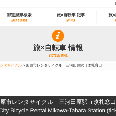
都道府県検索
旅×自転車 記事
旅×
都道府県検索
旅×自転車 記事
旅×
県別サイクリング情報
記事一覧
サイクリストにやさしい宿
旅×自転車 情報
県アクセスランキング
カテゴリから探す
サイクルトレイン
フリーワードから探す
レンタサイクル
ンタサイクル
>
田原市レンタサイクル 三河田原駅（改札窓口）
タグから探す
予約ができるレンタサイクル
スポーツタイプのe-bikeがあるレンタサイ
スポーツタイプがあるレンタサイクル
マウンテンバイクがあるレンタサイクル
子供用自転車があるレンタサイクル
田原市レンタサイクル 三河田原駅（改札窓口
タンデム自転車があるレンタサイクル
鉄道駅に近いレンタサイクル
City Bicycle Rental Mikawa-Tahara Station (tick
レンタサイクルがある道の駅