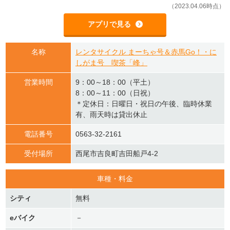
（2023.04.06時点）
アプリで見る
名称
レンタサイクル まーちゃ号＆赤馬Go！・に
しがま号 喫茶「峰」
営業時間
9：00～18：00（平土）
8：00～11：00（日祝）
＊定休日：日曜日・祝日の午後、臨時休業
有、雨天時は貸出休止
電話番号
0563-32-2161
受付場所
西尾市吉良町吉田船戸4-2
車種・料金
シティ
無料
eバイク
－