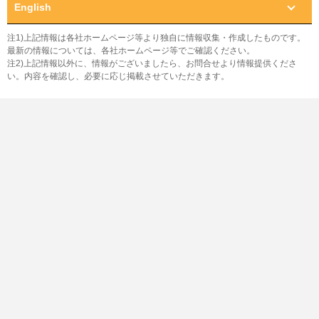
English
注1)上記情報は各社ホームページ等より独自に情報収集・作成したものです。
最新の情報については、各社ホームページ等でご確認ください。
注2)上記情報以外に、情報がございましたら、お問合せより情報提供くださ
い。内容を確認し、必要に応じ掲載させていただきます。