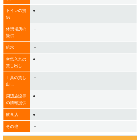
●
トイレの提
供
－
休憩場所の
提供
－
給水
●
空気入れの
貸し出し
－
工具の貸し
出し
●
周辺施設等
の情報提供
●
飲食店
－
その他