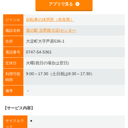
アプリで見る
自転車の休憩所（奈良県）
ジャンル
道の駅 吉野路大淀iセンター
施設名称
大淀町大字芦原536-1
住所
0747-54-5361
電話番号
火曜(祝日の場合は翌日)
定休日
9:00～17:30（土日祝は8:30～17:30）
利用可能
時間
－
備考
【サービス内容】
●
サイクルラ
ック