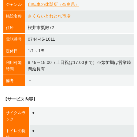
自転車の休憩所（奈良県）
ジャンル
さくらいとれとれ市場
施設名称
桜井市粟殿72
住所
0744-45-1011
電話番号
1/1～1/5
定休日
8:45～15:00（土日祝は17:00まで）※繁忙期は営業時
利用可能
間延長有
時間
－
備考
【サービス内容】
●
サイクルラ
ック
●
トイレの提