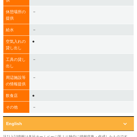
供
－
休憩場所の
提供
－
給水
●
空気入れの
貸し出し
－
工具の貸し
出し
－
周辺施設等
の情報提供
●
飲食店
－
その他
English
注1)上記情報は各社ホームページ等より独自に情報収集・作成したものです。