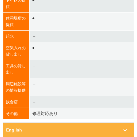
●
トイレの提
供
●
休憩場所の
提供
－
給水
●
空気入れの
貸し出し
－
工具の貸し
出し
－
周辺施設等
の情報提供
－
飲食店
修理対応あり
その他
English