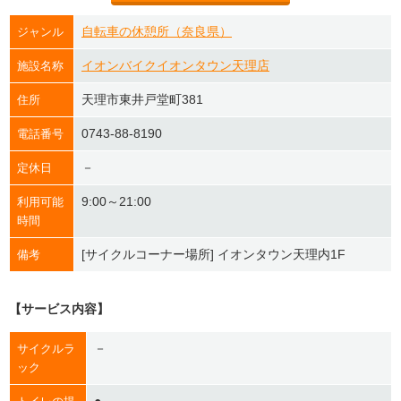
自転車の休憩所（奈良県）
ジャンル
イオンバイクイオンタウン天理店
施設名称
天理市東井戸堂町381
住所
0743-88-8190
電話番号
－
定休日
9:00～21:00
利用可能
時間
[サイクルコーナー場所] イオンタウン天理内1F
備考
【サービス内容】
－
サイクルラ
ック