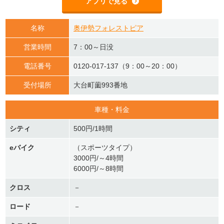
アプリで見る
名称
奥伊勢フォレストピア
営業時間
7：00～日没
電話番号
0120-017-137（9：00～20：00）
受付場所
大台町薗993番地
車種・料金
シティ
500円/1時間
eバイク
（スポーツタイプ）
3000円/～4時間
6000円/～8時間
クロス
－
ロード
－