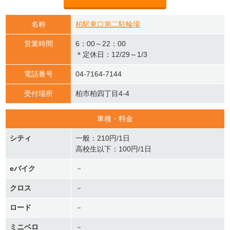
名称
柏駅東口第二駐輪場
営業時間
6：00～22：00
＊定休日：12/29～1/3
電話番号
04-7164-7144
受付場所
柏市柏四丁目4-4
車種・料金
シティ
一般：210円/1日
高校生以下：100円/1日
eバイク
－
クロス
－
ロード
－
ミニベロ
－