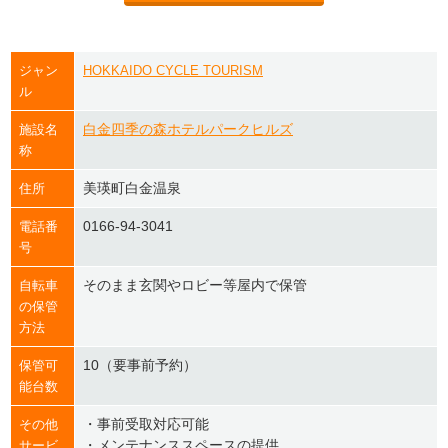
ジャン
HOKKAIDO CYCLE TOURISM
ル
白金四季の森ホテルパークヒルズ
施設名
称
美瑛町白金温泉
住所
0166-94-3041
電話番
号
そのまま玄関やロビー等屋内で保管
自転車
の保管
方法
10（要事前予約）
保管可
能台数
・事前受取対応可能
その他
・メンテナンススペースの提供
サービ