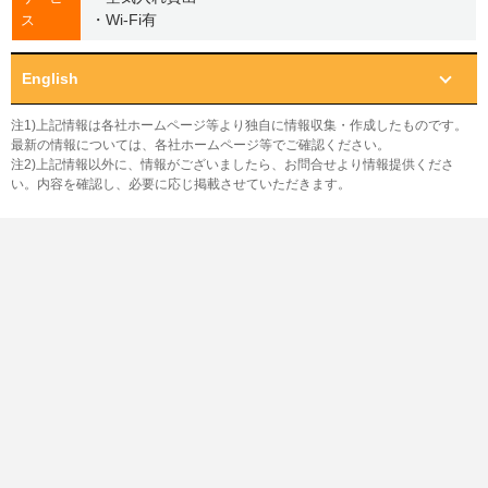
・Wi-Fi有
ス
English
注1)上記情報は各社ホームページ等より独自に情報収集・作成したものです。
最新の情報については、各社ホームページ等でご確認ください。
注2)上記情報以外に、情報がございましたら、お問合せより情報提供くださ
い。内容を確認し、必要に応じ掲載させていただきます。