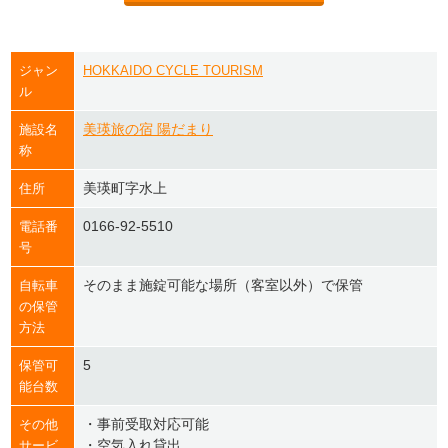
ジャン
HOKKAIDO CYCLE TOURISM
ル
美瑛旅の宿 陽だまり
施設名
称
美瑛町字水上
住所
0166-92-5510
電話番
号
そのまま施錠可能な場所（客室以外）で保管
自転車
の保管
方法
5
保管可
能台数
・事前受取対応可能
その他
・空気入れ貸出
サービ