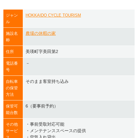
ジャン
HOKKAIDO CYCLE TOURISM
ル
農場の休暇の家
施設名
称
美瑛町字美田第2
住所
－
電話番
号
そのまま客室持ち込み
自転車
の保管
方法
6（要事前予約）
保管可
能台数
・事前受取対応可能
その他
・メンテナンススペースの提供
サービ
・空気入れ貸出
ス