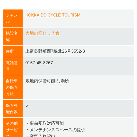
ジャン
HOKKAIDO CYCLE TOURISM
ル
大地の宿じょう舎
施設名
称
上富良野町西7線北26号3552-3
住所
0167-45-3267
電話番
号
敷地内保管可能jな場所
自転車
の保管
方法
5
保管可
能台数
・事前受取対応可能
その他
・メンテナンススペースの提供
サービ
・空気入れ貸出
ス