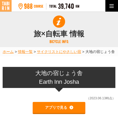
旅×自転車 情報
ホーム
>
情報一覧
>
サイクリストにやさしい宿
>
大地の宿じょう舎
大地の宿じょう舎
Earth Inn Josha
（2023.06.13時点）
アプリで見る