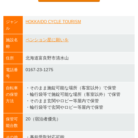
ジャン
HOKKAIDO CYCLE TOURISM
ル
ペンション星に願いを
施設名
称
北海道富良野市清水山
住所
0167-23-1275
電話番
号
・そのまま施錠可能な場所（客室以外）で保管
自転車
・輪行袋等で施錠可能な場所（客室以外）で保管
の保管
・そのまま玄関やロビー等屋内で保管
方法
・輪行袋等で玄関やロビー等屋内で保管
20（宿泊者優先）
保管可
能台数
・事前受取対応可能
その他