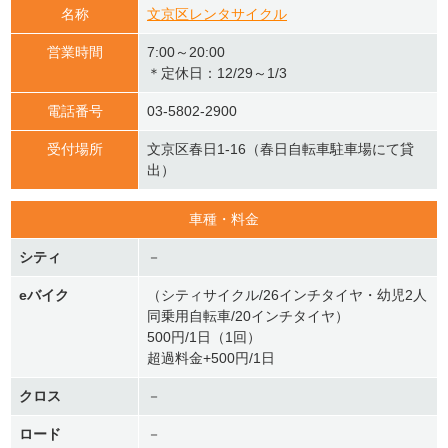
名称
文京区レンタサイクル
営業時間
7:00～20:00
＊定休日：12/29～1/3
電話番号
03-5802-2900
受付場所
文京区春日1-16（春日自転車駐車場にて貸
出）
車種・料金
シティ
－
eバイク
（シティサイクル/26インチタイヤ・幼児2人
同乗用自転車/20インチタイヤ）
500円/1日（1回）
超過料金+500円/1日
クロス
－
ロード
－