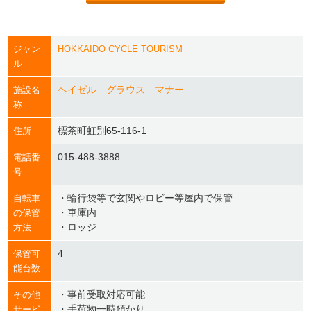
ジャン
HOKKAIDO CYCLE TOURISM
ル
ヘイゼル グラウス マナー
施設名
称
標茶町虹別65-116-1
住所
015-488-3888
電話番
号
・輪行袋等で玄関やロビー等屋内で保管
自転車
・車庫内
の保管
・ロッジ
方法
4
保管可
能台数
・事前受取対応可能
その他
・手荷物一時預かり
サービ