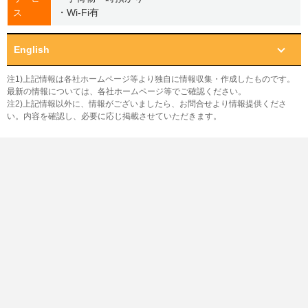
・Wi-Fi有
ス
English
注1)上記情報は各社ホームページ等より独自に情報収集・作成したものです。
最新の情報については、各社ホームページ等でご確認ください。
注2)上記情報以外に、情報がございましたら、お問合せより情報提供くださ
い。内容を確認し、必要に応じ掲載させていただきます。