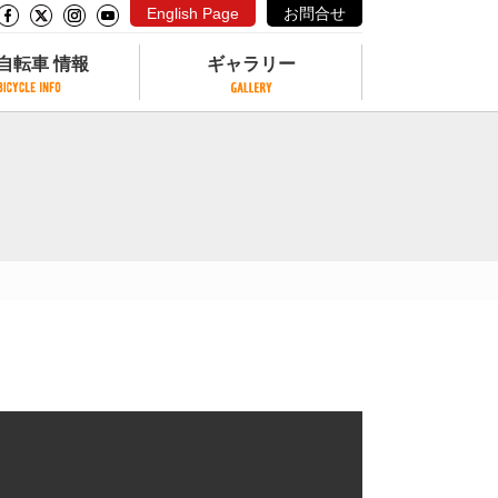
English Page
お問合せ
自転車 情報
ギャラリー
自転車 情報
ギャラリー
サイクリングコースがある公園
写真ギャラリー
交通公園
動画ギャラリー
自転車でも乗れるフェリー
サイクルターミナル
クル
サイクルステーション
サイクルステーションがある空港
自転車店