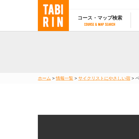
コース・マップ検索
コース・マップ検索
コース検索
マップ検索
都道府
コース条件から検索
都道府県から検索
都道府
都道府県から検索
マップランキング
ホーム
>
情報一覧
>
サイクリストにやさしい宿
>
地図から検索
スポットから検索
コースランキング
コースで人気のスポットランキング