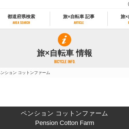
都道府県検索
旅×自転車 記事
旅×
都道府県検索
旅×自転車 記事
旅×
県別サイクリング情報
記事一覧
サイクリストにやさしい宿
旅×自転車 情報
県アクセスランキング
カテゴリから探す
サイクルトレイン
フリーワードから探す
レンタサイクル
ペンション コットンファーム
タグから探す
予約ができるレンタサイクル
スポーツタイプのe-bikeがあるレンタサイ
スポーツタイプがあるレンタサイクル
マウンテンバイクがあるレンタサイクル
子供用自転車があるレンタサイクル
ペンション コットンファーム
タンデム自転車があるレンタサイクル
鉄道駅に近いレンタサイクル
Pension Cotton Farm
レンタサイクルがある道の駅