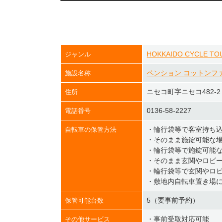
HOKKAIDO CYCLE TO
ジャンル
ペンション コットンフ
施設名称
ニセコ町字ニセコ482-2
住所
0136-58-2227
電話番号
・輪行袋等で客室持ち
自転車の保管方法
・そのまま施錠可能な
・輪行袋等で施錠可能
・そのまま玄関やロビ
・輪行袋等で玄関やロ
・敷地内自転車置き場
5（要事前予約）
保管可能台数
・事前受取対応可能
その他サービス