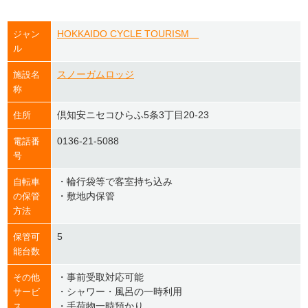
HOKKAIDO CYCLE TOURISM
ジャン
ル
スノーガムロッジ
施設名
称
倶知安ニセコひらふ5条3丁目20-23
住所
0136-21-5088
電話番
号
・輪行袋等で客室持ち込み
自転車
・敷地内保管
の保管
方法
5
保管可
能台数
・事前受取対応可能
その他
・シャワー・風呂の一時利用
サービ
・手荷物一時預かり
ス