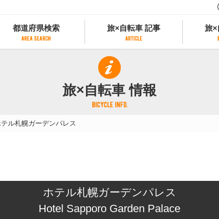
都道府県検索
旅×自転車 記事
旅×
都道府県検索
旅×自転車 記事
旅×
県別サイクリング情報
記事一覧
サイクリストにやさしい宿
旅×自転車 情報
県アクセスランキング
カテゴリから探す
サイクルトレイン
フリーワードから探す
レンタサイクル
ホテル札幌ガーデンパレス
タグから探す
予約ができるレンタサイクル
スポーツタイプのe-bikeがあるレンタサイ
スポーツタイプがあるレンタサイクル
マウンテンバイクがあるレンタサイクル
子供用自転車があるレンタサイクル
ホテル札幌ガーデンパレス
タンデム自転車があるレンタサイクル
鉄道駅に近いレンタサイクル
Hotel Sapporo Garden Palace
レンタサイクルがある道の駅