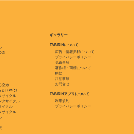
ギャラリー
TABIRINについて
ル
広告・情報掲載について
公園
プライバシーポリシー
免責事項
著作権・商標について
約款
注意事項
お問合せ
る空港
ﾚﾝﾀｻｲｸﾙ
TABIRINアプリについて
タサイクル
利用規約
ンタサイクル
プライバシーポリシー
サイクル
タサイクル
ル
駅