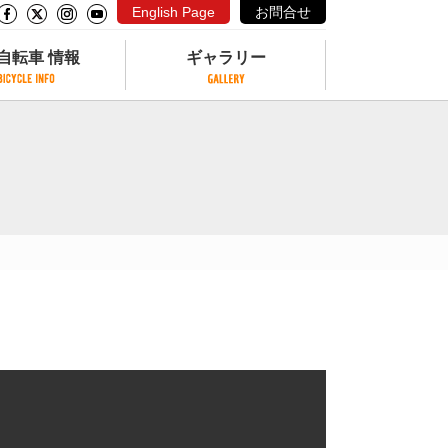
English Page
お問合せ
自転車 情報
ギャラリー
自転車 情報
ギャラリー
サイクリングコースがある公園
写真ギャラリー
交通公園
動画ギャラリー
自転車でも乗れるフェリー
サイクルターミナル
クル
サイクルステーション
サイクルステーションがある空港
自転車店