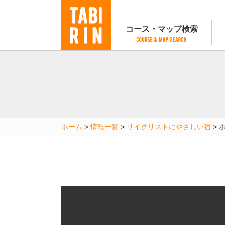
コース・マップ検索
コース・マップ検索
コース検索
マップ検索
都道府
コース条件から検索
都道府県から検索
都道府
都道府県から検索
マップランキング
ホーム
>
情報一覧
>
サイクリストにやさしい宿
>
地図から検索
スポットから検索
コースランキング
コースで人気のスポットランキング