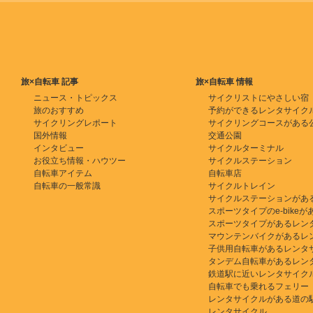
旅×自転車 記事
旅×自転車 情報
ニュース・トピックス
サイクリストにやさしい宿
旅のおすすめ
予約ができるレンタサイク
サイクリングレポート
サイクリングコースがある
国外情報
交通公園
インタビュー
サイクルターミナル
お役立ち情報・ハウツー
サイクルステーション
自転車アイテム
自転車店
自転車の一般常識
サイクルトレイン
サイクルステーションがあ
スポーツタイプのe-bikeがある
スポーツタイプがあるレン
マウンテンバイクがあるレ
子供用自転車があるレンタ
タンデム自転車があるレン
鉄道駅に近いレンタサイク
自転車でも乗れるフェリー
レンタサイクルがある道の
レンタサイクル