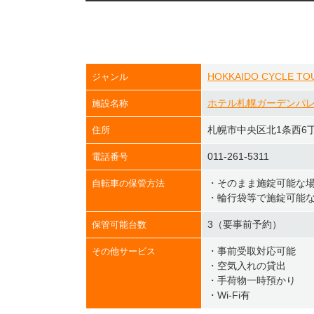
HOKKAIDO CYCLE T
ジャンル
ホテル札幌ガーデンパ
施設名称
札幌市中央区北1条西6丁
住所
011-261-5311
電話番号
・そのまま施錠可能な
自転車の保管方法
・輪行袋等で施錠可能
3（要事前予約）
保管可能台数
・事前受取対応可能
その他サービス
・空気入れの貸出
・手荷物一時預かり
・Wi-Fi有