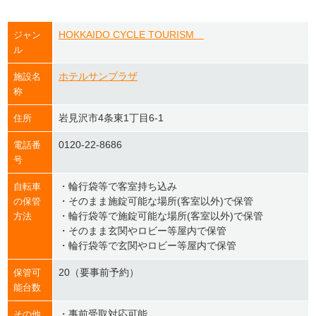
HOKKAIDO CYCLE TOURISM
ジャン
ル
ホテルサンプラザ
施設名
称
岩見沢市4条東1丁目6-1
住所
0120-22-8686
電話番
号
・輪行袋等で客室持ち込み
自転車
・そのまま施錠可能な場所(客室以外)で保管
の保管
・輪行袋等で施錠可能な場所(客室以外)で保管
方法
・そのまま玄関やロビー等屋内で保管
・輪行袋等で玄関やロビー等屋内で保管
20（要事前予約）
保管可
能台数
・事前受取対応可能
その他