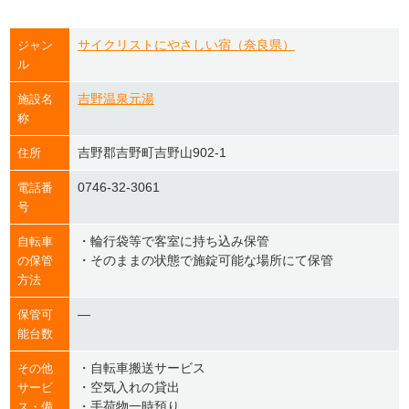
サイクリストにやさしい宿（奈良県）
ジャン
ル
吉野温泉元湯
施設名
称
吉野郡吉野町吉野山902-1
住所
0746-32-3061
電話番
号
・輪行袋等で客室に持ち込み保管
自転車
・そのままの状態で施錠可能な場所にて保管
の保管
方法
―
保管可
能台数
・自転車搬送サービス
その他
・空気入れの貸出
サービ
・手荷物一時預り
ス・備