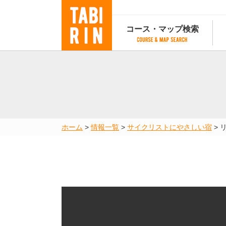
コース・マップ検索
コース・マップ検索
コース検索
マップ検索
都道府
コース条件から検索
都道府県から検索
都道府
都道府県から検索
マップランキング
ホーム
>
情報一覧
>
サイクリストにやさしい宿
>
地図から検索
スポットから検索
コースランキング
コースで人気のスポットランキング