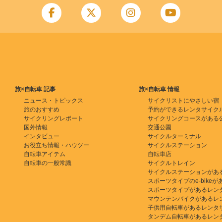
旅×自転車 記事
旅×自転車 情報
ニュース・トピックス
サイクリストにやさしい宿
旅のおすすめ
予約ができるレンタサイク
サイクリングレポート
サイクリングコースがある
国外情報
交通公園
インタビュー
サイクルターミナル
お役立ち情報・ハウツー
サイクルステーション
自転車アイテム
自転車店
自転車の一般常識
サイクルトレイン
サイクルステーションがあ
スポーツタイプのe-bikeがある
スポーツタイプがあるレン
マウンテンバイクがあるレ
子供用自転車があるレンタ
タンデム自転車があるレン