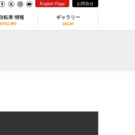
English Page
お問合せ
自転車 情報
ギャラリー
自転車 情報
ギャラリー
サイクリングコースがある公園
写真ギャラリー
交通公園
動画ギャラリー
自転車でも乗れるフェリー
サイクルターミナル
クル
サイクルステーション
サイクルステーションがある空港
自転車店