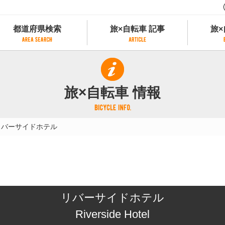
都道府県検索
旅×自転車 記事
旅×
都道府県検索
旅×自転車 記事
旅×
県別サイクリング情報
記事一覧
サイクリストにやさしい宿
旅×自転車 情報
県アクセスランキング
カテゴリから探す
サイクルトレイン
フリーワードから探す
レンタサイクル
リバーサイドホテル
タグから探す
予約ができるレンタサイクル
スポーツタイプのe-bikeがあるレンタサイ
スポーツタイプがあるレンタサイクル
マウンテンバイクがあるレンタサイクル
子供用自転車があるレンタサイクル
リバーサイドホテル
タンデム自転車があるレンタサイクル
鉄道駅に近いレンタサイクル
Riverside Hotel
レンタサイクルがある道の駅