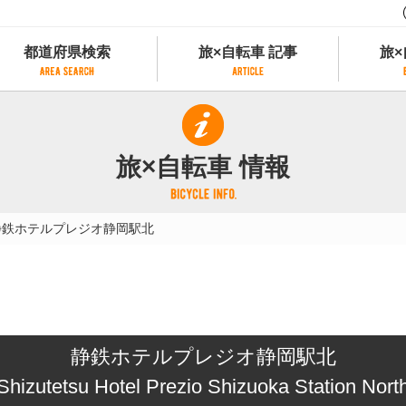
都道府県検索
旅×自転車 記事
旅×
都道府県検索
旅×自転車 記事
旅×
県別サイクリング情報
記事一覧
サイクリストにやさしい宿
旅×自転車 情報
県アクセスランキング
カテゴリから探す
サイクルトレイン
フリーワードから探す
レンタサイクル
静鉄ホテルプレジオ静岡駅北
タグから探す
予約ができるレンタサイクル
スポーツタイプのe-bikeがあるレンタサイ
スポーツタイプがあるレンタサイクル
マウンテンバイクがあるレンタサイクル
子供用自転車があるレンタサイクル
静鉄ホテルプレジオ静岡駅北
タンデム自転車があるレンタサイクル
鉄道駅に近いレンタサイクル
Shizutetsu Hotel Prezio Shizuoka Station Nort
レンタサイクルがある道の駅