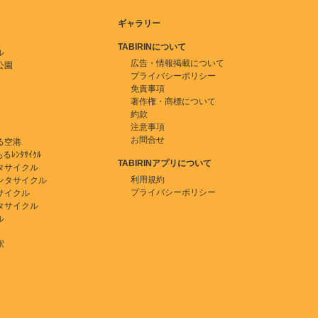
ギャラリー
TABIRINについて
ル
広告・情報掲載について
公園
プライバシーポリシー
免責事項
著作権・商標について
約款
注意事項
お問合せ
る空港
ﾚﾝﾀｻｲｸﾙ
TABIRINアプリについて
タサイクル
利用規約
ンタサイクル
プライバシーポリシー
サイクル
タサイクル
ル
駅