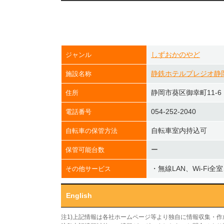
しずおかのやど
ジャンル
静鉄ホテルプレジオ静
施設名称
静岡市葵区御幸町11-6
住所
054-252-2040
電話番号
自転車室内持込可
自転車の保管方法
ー
保管可能台数
・無線LAN、Wi-Fi全
その他サービス
English
注1)上記情報は各社ホームページ等より独自に情報収集・