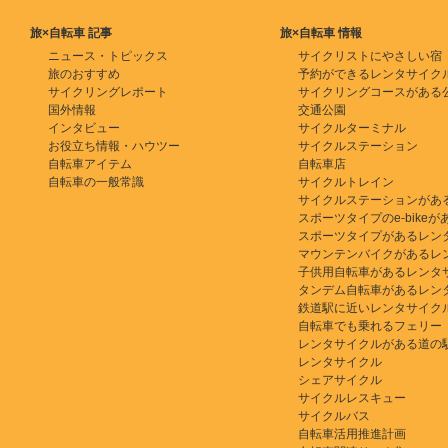
旅×自転車 記事
旅×自転車 情報
ニュース・トピックス
サイクリストにやさしい宿
旅のおすすめ
予約ができるレンタサイク
サイクリングレポート
サイクリングコースがある
国外情報
交通公園
インタビュー
サイクルターミナル
お役立ち情報・ハウツー
サイクルステーション
自転車アイテム
自転車店
自転車の一般常識
サイクルトレイン
サイクルステーションがあ
スポーツタイプのe-bikeがある
スポーツタイプがあるレン
マウンテンバイクがあるレ
子供用自転車があるレンタ
タンデム自転車があるレン
鉄道駅に近いレンタサイク
自転車でも乗れるフェリー
レンタサイクルがある道の
レンタサイクル
シェアサイクル
サイクルレスキュー
サイクルバス
自転車活用推進計画