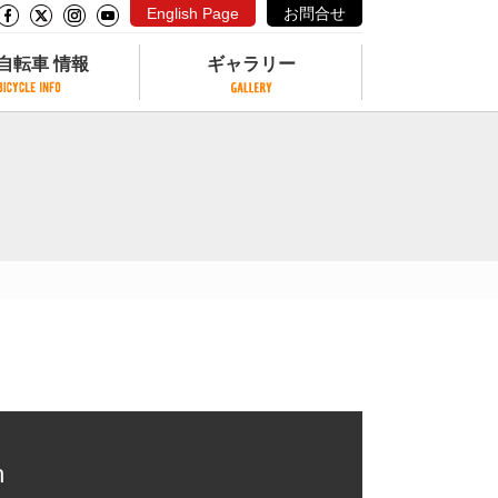
English Page
お問合せ
自転車 情報
ギャラリー
自転車 情報
ギャラリー
サイクリングコースがある公園
写真ギャラリー
交通公園
動画ギャラリー
自転車でも乗れるフェリー
サイクルターミナル
クル
サイクルステーション
サイクルステーションがある空港
自転車店
h