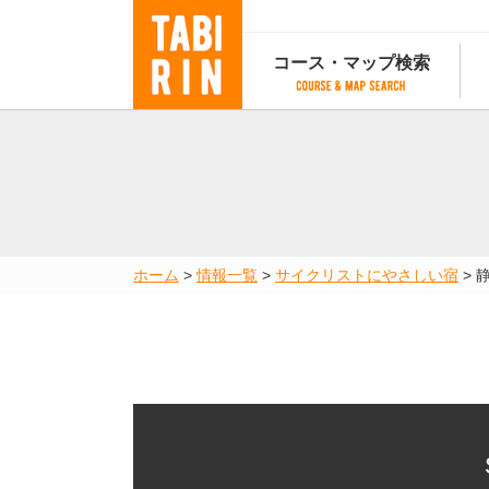
コース・マップ検索
コース・マップ検索
コース検索
マップ検索
都道府
コース条件から検索
都道府県から検索
都道府
都道府県から検索
マップランキング
ホーム
>
情報一覧
>
サイクリストにやさしい宿
>
地図から検索
スポットから検索
コースランキング
コースで人気のスポットランキング