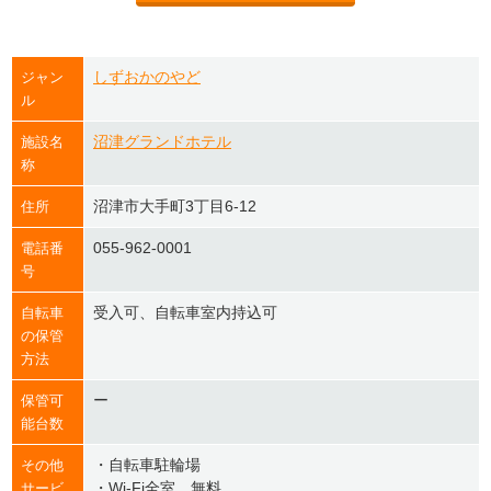
しずおかのやど
ジャン
ル
沼津グランドホテル
施設名
称
沼津市大手町3丁目6-12
住所
055-962-0001
電話番
号
受入可、自転車室内持込可
自転車
の保管
方法
ー
保管可
能台数
・自転車駐輪場
その他
・Wi-Fi全室、無料
サービ