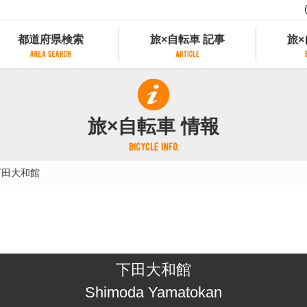
都道府県検索
旅×自転車 記事
旅×
都道府県検索
旅×自転車 記事
旅×
県別サイクリング情報
記事一覧
サイクリストにやさしい宿
旅×自転車 情報
県アクセスランキング
カテゴリから探す
サイクルトレイン
フリーワードから探す
レンタサイクル
下田大和館
タグから探す
予約ができるレンタサイクル
スポーツタイプのe-bikeがあるレンタサイ
スポーツタイプがあるレンタサイクル
マウンテンバイクがあるレンタサイクル
子供用自転車があるレンタサイクル
下田大和館
タンデム自転車があるレンタサイクル
鉄道駅に近いレンタサイクル
Shimoda Yamatokan
レンタサイクルがある道の駅