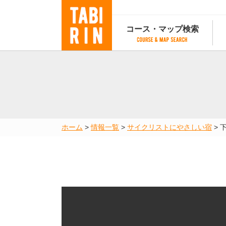
コース・マップ検索
コース・マップ検索
コース検索
マップ検索
都道府
コース条件から検索
都道府県から検索
都道府
都道府県から検索
マップランキング
ホーム
>
情報一覧
>
サイクリストにやさしい宿
>
地図から検索
スポットから検索
コースランキング
コースで人気のスポットランキング