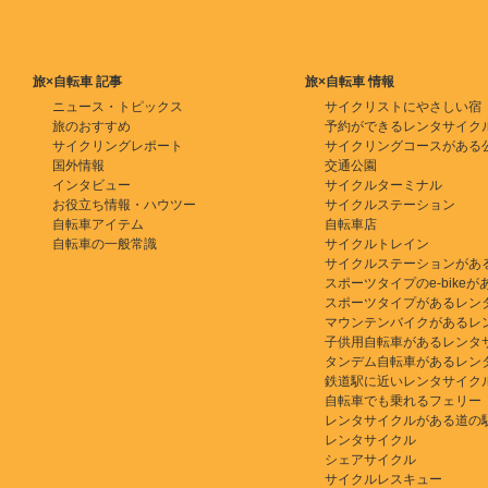
旅×自転車 記事
旅×自転車 情報
ニュース・トピックス
サイクリストにやさしい宿
旅のおすすめ
予約ができるレンタサイク
サイクリングレポート
サイクリングコースがある
国外情報
交通公園
インタビュー
サイクルターミナル
お役立ち情報・ハウツー
サイクルステーション
自転車アイテム
自転車店
自転車の一般常識
サイクルトレイン
サイクルステーションがあ
スポーツタイプのe-bikeがある
スポーツタイプがあるレン
マウンテンバイクがあるレ
子供用自転車があるレンタ
タンデム自転車があるレン
鉄道駅に近いレンタサイク
自転車でも乗れるフェリー
レンタサイクルがある道の
レンタサイクル
シェアサイクル
サイクルレスキュー