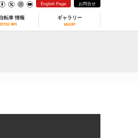
English Page
お問合せ
自転車 情報
ギャラリー
自転車 情報
ギャラリー
サイクリングコースがある公園
写真ギャラリー
交通公園
動画ギャラリー
自転車でも乗れるフェリー
サイクルターミナル
クル
サイクルステーション
サイクルステーションがある空港
自転車店