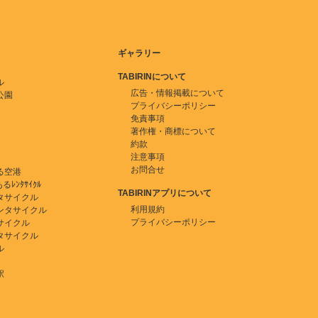
ギャラリー
TABIRINについて
ル
広告・情報掲載について
公園
プライバシーポリシー
免責事項
著作権・商標について
約款
注意事項
お問合せ
る空港
ﾚﾝﾀｻｲｸﾙ
TABIRINアプリについて
タサイクル
利用規約
ンタサイクル
プライバシーポリシー
サイクル
タサイクル
ル
駅