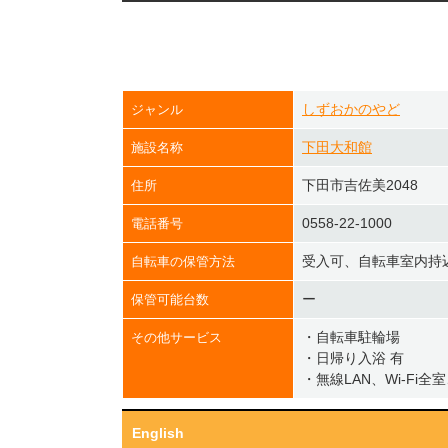
しずおかのやど
ジャンル
下田大和館
施設名称
下田市吉佐美2048
住所
0558-22-1000
電話番号
受入可、自転車室内持
自転車の保管方法
ー
保管可能台数
・自転車駐輪場
その他サービス
・日帰り入浴 有
・無線LAN、Wi-Fi全
English