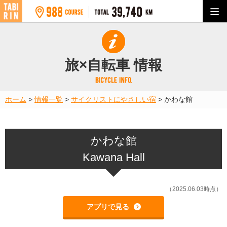
旅×自転車 情報
ホーム
>
情報一覧
>
サイクリストにやさしい宿
>
かわな館
かわな館
Kawana Hall
（2025.06.03時点）
アプリで見る