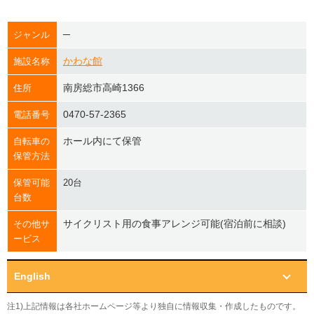
─
ジャンル
かわな館
施設名称
南房総市高崎1366
住所
0470-57-2365
電話番号
ホール内にて保管
自転車の
保管方法
保管可能
20台
台数
サイクリスト用の食事アレンジ可能(宿泊前に相談)
その他サ
ービス
English
注1)上記情報は各社ホームページ等より独自に情報収集・作成したものです。